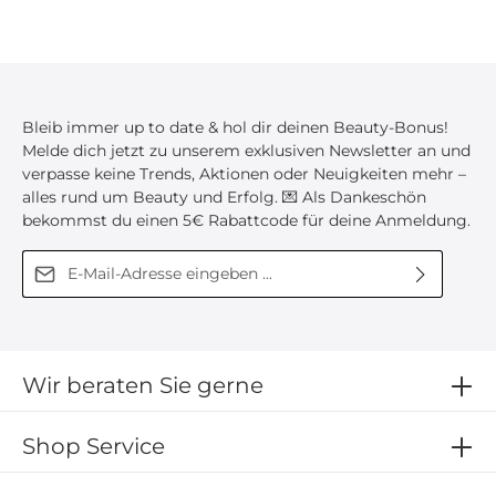
Handfläche geben und mit Wasser aufschäumen. Auf
die Wimpern auftragen und ausspülen.Verfügbare
Varianten des Wimpernshampoos:1 ml, 5 ml, 30
ml und 60 mlLieferumfang:1 x Wimpernshampoo 5
mlUnser Luxury Wimpernshampoo ist nach dem
Öffnen für 12 Monate haltbar.Das Wimpernshampoo
ist die optimale Pflege der Wimpern &
Bleib immer up to date & hol dir deinen Beauty-Bonus!
Wimpernverlängerung – bestellen Sie jetzt unser
Melde dich jetzt zu unserem exklusiven Newsletter an und
Luxury Wimpernshampoo!
verpasse keine Trends, Aktionen oder Neuigkeiten mehr –
alles rund um Beauty und Erfolg. 💌 Als Dankeschön
bekommst du einen 5€ Rabattcode für deine Anmeldung.
E-Mail-Adresse*
Diese Seite ist durch reCAPTCHA geschützt und es gelten die
Ich habe die
Datenschutzbestimmungen
zur
Datenschutzrichtlinie
und
Nutzungsbedingungen
.
Kenntnis genommen und die
AGB
gelesen und bin
mit ihnen einverstanden.
Wir beraten Sie gerne
Shop Service