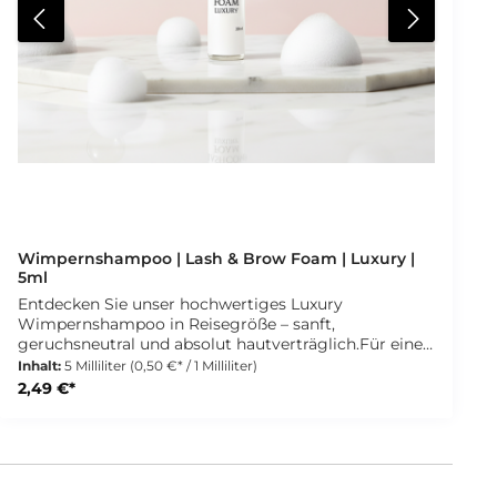
Wimpernshampoo | Lash & Brow Foam | Luxury |
5ml
Entdecken Sie unser hochwertiges Luxury
Wimpernshampoo in Reisegröße – sanft,
geruchsneutral und absolut hautverträglich.Für eine
verlängerte Haltbarkeit der Extensions ist eine
Inhalt:
5 Milliliter
(0,50 €* / 1 Milliliter)
gründliche Reinigung von Staub, Fett und Make-up-
2,49 €*
Resten mit einem Wimpernshampoo
entscheidend.Die 5 ml Wimpernshampoo-Flasche
eignet sich perfekt als Reisegröße oder als Geschenk
für Ihre Kunden. Anwendung des
Wimpernshampoos:Eine kleine Menge in die