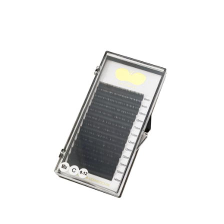
Designwechsel – Sonderpreis: Nur 2,00 € pro Tray
Rabattaktion wegen Designwechsel – nur für kurze
Zeit! Bestelle jetzt und erlebe den Zauber von CFB
Cosmetics Premium Lashes.