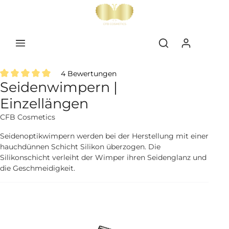
inhalt springen
4 Bewertungen
Seidenwimpern |
Durchschnittliche Bewertung von 5 von 5 Sternen
Einzellängen
CFB Cosmetics
Seidenoptikwimpern werden bei der Herstellung mit einer
hauchdünnen Schicht Silikon überzogen. Die
Silikonschicht verleiht der Wimper ihren Seidenglanz und
die Geschmeidigkeit.