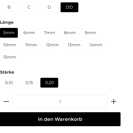
B
C
D
DD
Länge
5mm
6mm
7mm
8mm
9mm
10mm
11mm
12mm
13mm
14mm
15mm
Stärke
0,10
0,15
0,20
In den Warenkorb