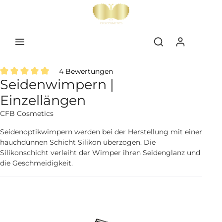
inhalt springen
4 Bewertungen
Seidenwimpern |
Durchschnittliche Bewertung von 5 von 5 Sternen
Einzellängen
CFB Cosmetics
Seidenoptikwimpern werden bei der Herstellung mit einer
hauchdünnen Schicht Silikon überzogen. Die
Silikonschicht verleiht der Wimper ihren Seidenglanz und
die Geschmeidigkeit.