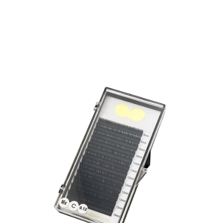
fühlen sie sich so natürlich an wie Deine eigenen
Wimpern. Verfügbare Varianten: Stärken: 0,10 / 0,15 /
0,20 Biegungen: B / C / D / DD Längen: 5mm, 6mm,
7mm, 8mm, 9mm, 10mm, 11mm, 12mm, 13mm,
14mm und 15mm Auch als Mixtray verfügbar.
Perfektioniere Deine Wimpernverlängerung mit
Deinen erstklassigen Seidenwimpern.