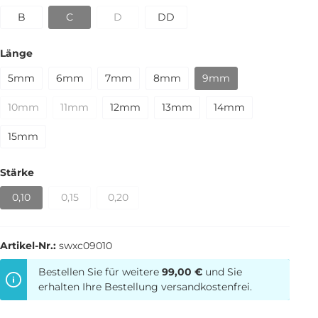
B
C
D
DD
Länge
5mm
6mm
7mm
8mm
9mm
10mm
11mm
12mm
13mm
14mm
15mm
Stärke
0,10
0,15
0,20
Artikel-Nr.:
swxc09010
Bestellen Sie für weitere
99,00 €
und Sie
erhalten Ihre Bestellung versandkostenfrei.