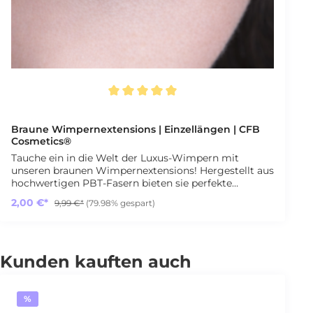
Durchschnittliche Bewertung von 5 von 5 Sternen
Braune Wimpernextensions | Einzellängen | CFB
Cosmetics®
Tauche ein in die Welt der Luxus-Wimpern mit
unseren braunen Wimpernextensions! Hergestellt aus
hochwertigen PBT-Fasern bieten sie perfekte
Formstabilität, maximale Flexibilität und ein
2,00 €*
9,99 €*
(79.98% gespart)
natürlich elegantes Finish – ideal für deinen
individuellen Lash-Look. Unsere synthetischen
Premium-Fasern garantieren erstklassige Qualität,
Langlebigkeit und ein müheloses Arbeiten beim
Kunden kauften auch
Applizieren. Verfügbare Varianten: • Biegungen: B, C,
D, DD • Stärken: 0,07 und 0,10 • Längen: 5mm – 15mm
• Jede Packung enthält 12 Reihen hochwertiger
Extensions Kreiere deinen ganz persönlichen
%
Signature-Look – von natürlich bis glamourös.