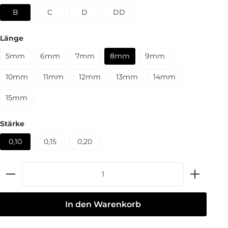
B
C
D
DD
Länge
5mm
6mm
7mm
8mm
9mm
10mm
11mm
12mm
13mm
14mm
15mm
Stärke
0,10
0,15
0,20
In den Warenkorb