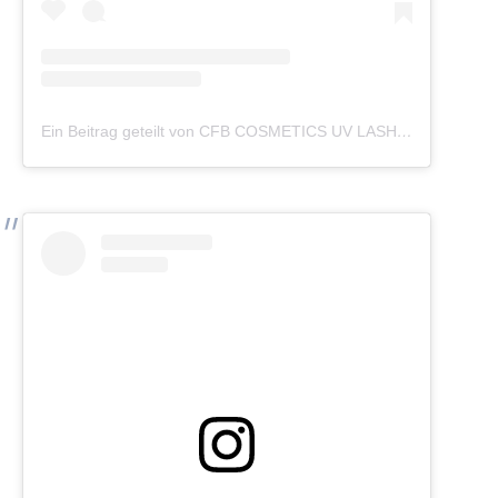
Ein Beitrag geteilt von CFB COSMETICS UV LASHES (@cfb_cosmetics_germany)