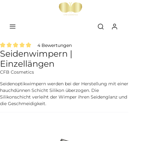
inhalt springen
4 Bewertungen
Seidenwimpern |
Durchschnittliche Bewertung von 5 von 5 Sternen
Einzellängen
CFB Cosmetics
Seidenoptikwimpern werden bei der Herstellung mit einer
hauchdünnen Schicht Silikon überzogen. Die
Silikonschicht verleiht der Wimper ihren Seidenglanz und
die Geschmeidigkeit.