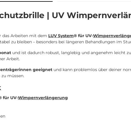
chutzbrille | UV Wimpernverlä
ür das Arbeiten mit dem
LUV System
® für UV-
Wimpernverläng
abel zu bleiben – besonders bei längeren Behandlungen im Stud
bonat
und ist dadurch robust, langlebig und angenehm leicht zu 
er Arbeit.
illenträgerinnen geeignet
und kann problemlos über deiner norm
n zu müssen.
k
® für UV-
Wimpernverlängerung
gen