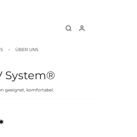
BS
ÜBER UNS
UV System®
en geeignet, komfortabel.
*