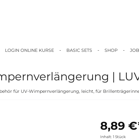
LOGIN ONLINE KURSE
BASIC SETS
SHOP
JO
Wimpernverlängerung | L
behör für UV-Wimpernverlängerung, leicht, für Brillenträgerinn
8,89 €
Inhalt:
1 Stück