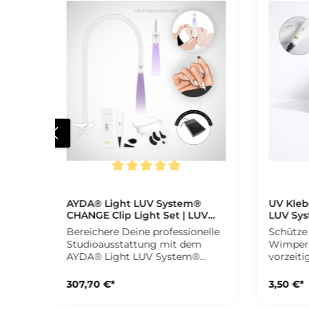
Durchschnittliche Bewertung von 5 von 5 Sternen
Durchsc
AYDA® Light LUV System®
UV Kleb
CHANGE Clip Light Set | LUV
LUV Sys
System®
Wimper
Bereichere Deine professionelle
Schütze
Studioausstattung mit dem
Wimpern
AYDA® Light LUV System®
vorzeit
CHANGE Clip Light Set – einer
Umgebungsl
durchdachten Komplettlösung
Schutzbe
307,70 €*
3,50 €*
für UV-
unverzic
Wimpernverlängerungen,
und saub