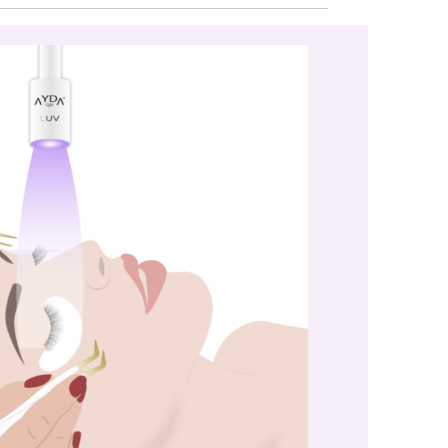
i
auf der Rückseite der Kopflampe
angebracht und sorgt für ein
weicheres, angenehmeres
in
Tragegefühl während der
,
Behandlung. Das weiche
Schaumstoffpolster hilft dabei,
Druckstellen an der Stirn zu
n.
reduzieren und erhöht den
er
Tragekomfort im Studioalltag.
n
Aus hygienischen Gründen kann
das Stirnpolster bei Bedarf
einfach ausgetauscht werden.
nur
Selbstklebendes Ersatz-
Stirnpolster Für LUV System®
Kopflampen geeignet Mehr
as
Tragekomfort während der
Behandlung Hilft, Druckstellen
an der Stirn zu reduzieren Ideal
zum regelmäßigen Wechsel aus
Hygienegründen Maße: ca. 40 ×
45 mm Stärke: ca. 3
mmLieferumfang: 6 Stück Jede
LUV System® Kopflampe wird
bereits mit einem Comfort Pad
ausgestattet. Dieses Ersatzpad