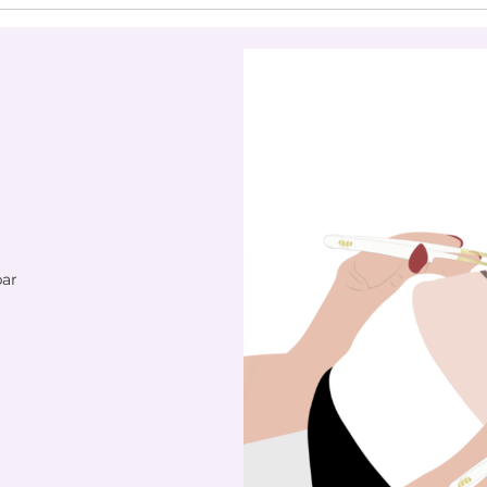
onelle UV-
Qualität und volle Kontrolle be
isten. Dank des
jeder Behandlung. Im Studio-
en Designs bewahrst
Alltag ist ein geschützter
n Kleber sicher vor
Arbeitsplatz entscheidend: De
chen UV-Strahlen auf und
Kleber bleibt genau dort stabil
wo Du ihn brauchst – ohne
bedingungen während
äußere Einflüsse, die Deine
ng. Deine Vorteile
Arbeit beeinträchtigen könnte
k: Schutz vor
So arbeitest Du ruhiger, präzis
schter UV-
und auf einem konstant hohe
g Verlängert die
Niveau. Das moderne,
eit Deines UV-Klebers
minimalistische Design in
ür sauberes und
schwarz macht die Box nicht 
iertes Arbeiten
funktional, sondern auch zu
bar
s, leichtes Design für
einem echten Hingucker auf
beitsplatz
Deinem Arbeitsplatz 💜 Und d
Maße: 10,8 cm ×
Beste: Made in Germany – für
3 cm Material:
Qualität, auf die Du Dich
 Polystyrol (PS) Farbe:
jederzeit verlassen kannst.
Warum Du sie lieben wirst:
 und langlebig
Schützt Deinen UV-Kleber
 × UV Kleber
zuverlässig vor UV-Licht
vestiere in den
Unterstützt gleichbleibende
einer Materialien – und
Produktqualität während der
erfektion Deiner
Behandlung Ermöglicht