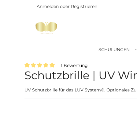
Anmelden
oder
Registrieren
Zum Hauptinhalt springen
SCHULUNGEN
1 Bewertung
Schutzbrille | UV 
Durchschnittliche Bewertung von 5 von 5 Sternen
UV Schutzbrille für das LUV System®. Optionales Zu