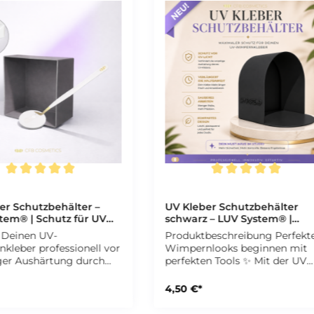
hnittliche Bewertung von 5 von 5 Sternen
Durchschnittliche Bewertung 
er Schutzbehälter –
UV Kleber Schutzbehälter
tem® | Schutz für UV
schwarz – LUV System® |
nkleber
Schutz für UV Wimpernklebe
 Deinen UV-
Produktbeschreibung Perfekte
Made in Germany
kleber professionell vor
Wimpernlooks beginnen mit
iger Aushärtung durch
perfekten Tools ✨ Mit der UV
icht. Der UV-
Kleber Schutzbehälter schützt
hälter ist ein
Du Deinen UV-Wimpernklebe
4,50 €*
htbares Tool für präzises
gezielt vor unerwünschter UV
eres Arbeiten – ideal für
Lichteinwirkung – für konstan