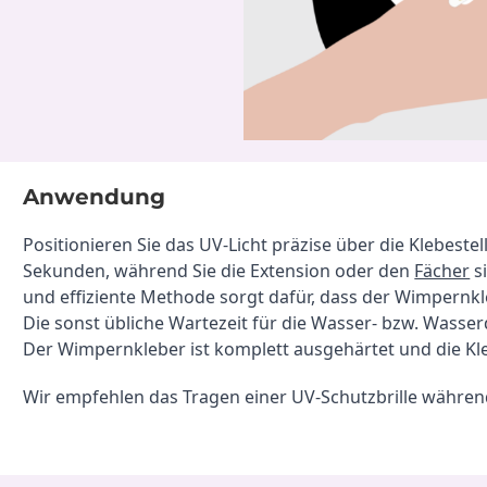
arbeit.
sauberes, kontrolliertes Arbei
Perfekt für Deinen
professionellen Studio-Alltag
Stylisches Design für Deinen
Beauty Workspace
Produktdetails: Maße: 10 cm × 10
cm × 6 cm × 4 cm Material: PLA
(hochwertig & langlebig) Farbe:
schwarz Herstellung: Made in
Anwendung
Germany Lieferumfang: 1 × UV
Kleber Schutzbehälter
Positionieren Sie das UV-Licht präzise über die Klebestell
Sekunden, während Sie die Extension oder den 
Fächer
 s
und effiziente Methode sorgt dafür, dass der Wimpernkle
Die sonst übliche Wartezeit für die Wasser- bzw. Wasser
Der Wimpernkleber ist komplett ausgehärtet und die K
Wir empfehlen das Tragen einer UV-Schutzbrille währe