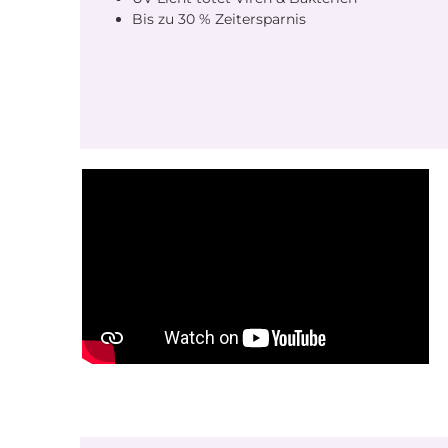
Leuchtmittel: 1 LED für
Wimpern
Bis zu 30 % Zeitersparnis
konzentrierte Lichtleistung
Wellenlänge: 395 nm – ideal für
UV-lichthärtende
Wimpernkleber Betätigung:
Fußpedal (hands-free
Bedienung) LED-Lebensdauer:
Bis zu ca. 30.000 Stunden
Lichtmodul: Austauschbar
Ersatz-Lichtmodul: Im Set
enthalten Garantie & Service 1
Jahr Garantie auf das CHANGE
Clip Light Set (ausgenommen
Zubehör und Verschleißteile)
Stiftung EAR WEEE-Reg.-Nr.: DE
16233303 Registriert gemäß
ElektroG bei der Stiftung EAR.
Tauche ein in die Zukunft der
UV-Wimpernverlängerung mit
dem AYDA® Light LUV System®
CHANGE Clip Light Set –
entwickelt für Perfektionisten
und Experten. Hinweis:
Ausschließlich für den