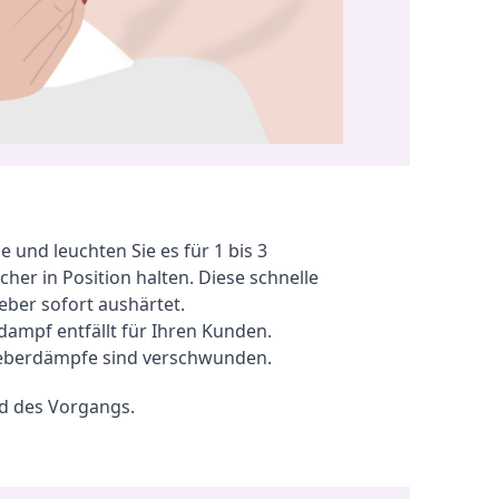
ten
eignet sich ideal zum
Nachkaufen, wenn das
vorhandene Polster
ausgetauscht werden soll.
Hinweis: Vor dem Aufkleben
sollte die Kontaktfläche sauber,
trocken und fettfrei sein.
e und leuchten Sie es für 1 bis 3 
icher in Position halten. Diese schnelle 
ber sofort aushärtet.

dampf entfällt für Ihren Kunden.

leberdämpfe sind verschwunden.
nd des Vorgangs.