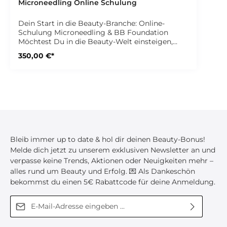
Microneedling Online Schulung
Dein Start in die Beauty-Branche: Online-
Schulung Microneedling & BB Foundation
Möchtest Du in die Beauty-Welt einsteigen,
Dein Studio-Angebot erweitern oder von zu
350,00 €*
Hause aus eine neue Fähigkeit erlernen? Unsere
umfassende Online-Schulung für Microneedling
& BB Foundation vermittelt Dir alles, was Du
brauchst, um diese effektiven Behandlungen
erfolgreich in Deinem Studio anzubieten – ganz
ohne große Investition. Das erwartet Dich in
der Schulung 💡 Theorie Microneedling Pen und
Anwendungsbereiche Hautstruktur, Hauttypen
und Hautkrankheiten Hygienemaßnahmen und
Bleib immer up to date & hol dir deinen Beauty-Bonus!
Produktauswahl 🎥 Praxis Schritt-für-Schritt-
Melde dich jetzt zu unserem exklusiven Newsletter an und
Anleitung zur Durchführung der
Microneedling-Behandlung Anwendung für
verpasse keine Trends, Aktionen oder Neuigkeiten mehr –
Haarwachstumsförderung (Kopfhaut Needling)
alles rund um Beauty und Erfolg. 💌 Als Dankeschön
Durchführung der BB Foundation Behandlung
bekommst du einen 5€ Rabattcode für deine Anmeldung.
💾 Downloadbereich Schulungsskript
Marketing- und Kalkulationstipps
E-Mail-Adresse*
Behandlungsbogen und Pflegehinweise
Unterschiede zwischen Nano- und Micronadeln
Diese Seite ist durch reCAPTCHA geschützt und es gelten die
Egal ob Beauty-Neuling oder Profi – mit dieser
Ich habe die
Datenschutzbestimmungen
zur