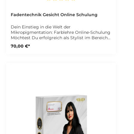
Durchschnittliche Bewertung von 5 von 5 Sternen
Fadentechnik Gesicht Online Schulung
Dein Einstieg in die Welt der
Mikropigmentation: Farblehre Online-Schulung
Möchtest Du erfolgreich als Stylist im Bereich
Microblading oder Permanent Make-up
70,00 €*
durchstarten? Unsere umfangreiche Online-
Schulung „Farblehre Mikropigmentation“
vermittelt Dir alles, was Du über die richtige
Farbauswahl für Deine Kunden wissen musst.
Die Schulung umfasst 5 Lektionen, die Du in
Deinem eigenen Tempo bearbeiten kannst.
Dein Zugang ist nicht zeitlich begrenzt – Du
kannst lernen, wann, wie und wo Du willst und
die Videos jederzeit erneut anschauen. Das
erwartet Dich in der Schulung 💡 Theorie
Hauttypen nach Fitzpatrick Hautfarbe und
Pigmentverteilung Traditionelle Farblehre
Farbtypen 💾 Downloadbereich Handout
Farblehre ➡ Jetzt starten & Deine Farblehre-
Masterclass sichern! Hinweis: Diese Online-
Schulung ist ein reines Selbstlernangebot –