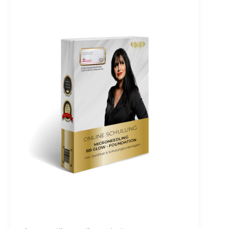
Deinem eigenen Tempo bearbeiten kannst.
Dein Zugang ist nicht zeitlich begrenzt – Du
kannst lernen, wann, wie und wo Du willst und
die Videos jederzeit erneut anschauen. Das
erwartet Dich in der Schulung 💡 Theorie
Hauttypen nach Fitzpatrick Hautfarbe und
Pigmentverteilung Traditionelle Farblehre
Farbtypen 💾 Downloadbereich Handout
Farblehre ➡ Jetzt starten & Deine Farblehre-
Masterclass sichern! Hinweis: Diese Online-
Schulung ist ein reines Selbstlernangebot –
ohne verpflichtende Prüfungen oder betreute
Inhalte. Sie unterliegt nicht der
Zulassungspflicht der Zentralstelle für
Fernunterricht (ZFU) gemäß § 1 FernUSG.