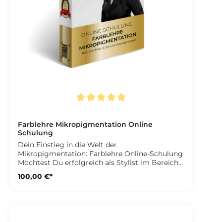
ohne verpflichtende Prüfungen oder betreute
Inhalte. Sie unterliegt nicht der
Zulassungspflicht der Zentralstelle für
Fernunterricht (ZFU) gemäß § 1 FernUSG.
Durchschnittliche Bewertung von 5 von 5 Sternen
Farblehre Mikropigmentation Online
Schulung
Dein Einstieg in die Welt der
Mikropigmentation: Farblehre Online-Schulung
Möchtest Du erfolgreich als Stylist im Bereich
Microblading oder Permanent Make-up
100,00 €*
durchstarten? Unsere umfangreiche Online-
Schulung „Farblehre Mikropigmentation“
vermittelt Dir alles, was Du über die richtige
Farbauswahl für Deine Kunden wissen musst.
Die Schulung umfasst 5 Lektionen, die Du in