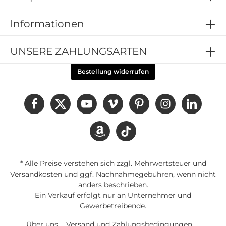
hochwertiger Farbdruck mit hoher Detailschärfe
harmoniert mit passenden Pflegehinweis Flyern
Informationen
Lieferumfang 1 x Poster Lash und Brow Lifting DIN A1
Für wen ist das Poster geeignet Lash Studios Brow
Stylists Kosmetikstudios Beauty Salons
UNSERE ZAHLUNGSARTEN
Schulungszentren
Bestellung widerrufen
* Alle Preise verstehen sich zzgl. Mehrwertsteuer und
Versandkosten
und ggf. Nachnahmegebühren, wenn nicht
anders beschrieben.
Ein Verkauf erfolgt nur an Unternehmer und
Gewerbetreibende.
Über uns
Versand und Zahlungsbedingungen