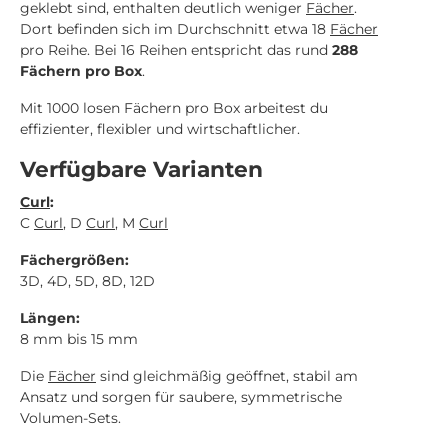
geklebt sind, enthalten deutlich weniger
Fächer
.
Dort befinden sich im Durchschnitt etwa 18
Fächer
pro Reihe. Bei 16 Reihen entspricht das rund
288
Fächern pro Box
.
Mit 1000 losen Fächern pro Box arbeitest du
effizienter, flexibler und wirtschaftlicher.
Verfügbare Varianten
Curl
:
C
Curl
, D
Curl
, M
Curl
Fächergrößen:
3D, 4D, 5D, 8D, 12D
Längen:
8 mm bis 15 mm
Die
Fächer
sind gleichmäßig geöffnet, stabil am
Ansatz und sorgen für saubere, symmetrische
Volumen-Sets.