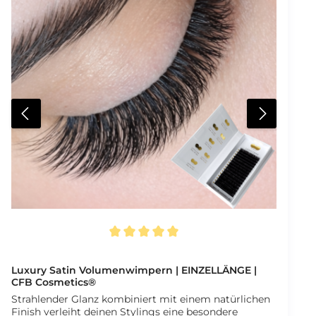
Kundin möglich Übersichtliche Fächer für
verschiedene Längen Schneller Zugriff während der
Behandlung Professioneller Studioauftritt Zwei
Größen verfügbar Varianten und Maße Kleine Fan-
BoxLänge 10,9 cmBreite 6,8 cmHöhe 1,6 cm8 Fächer
je 3 x 2,5 cm Große Fan-BoxLänge 19,5 cmBreite 10
cmHöhe 2,9 cm18 Fächer je 3 x 3 cm Lieferumfang 1 x
Fan-Box AufbewahrungsboxVariante klein oder groß
wählbar
Durchschnittliche Bewertung von 5 von 5 Sternen
Luxury Satin Volumenwimpern | EINZELLÄNGE |
CFB Cosmetics®
Strahlender Glanz kombiniert mit einem natürlichen
Finish verleiht deinen Stylings eine besondere