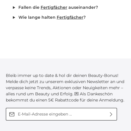
Fallen die
Fertigfächer
auseinander?
Wie lange halten
Fertigfächer
?
Bleib immer up to date & hol dir deinen Beauty-Bonus!
Melde dich jetzt zu unserem exklusiven Newsletter an und
verpasse keine Trends, Aktionen oder Neuigkeiten mehr –
alles rund um Beauty und Erfolg. 💌 Als Dankeschön
bekommst du einen 5€ Rabattcode für deine Anmeldung.
E-Mail-Adresse*
Diese Seite ist durch reCAPTCHA geschützt und es gelten die
Ich habe die
Datenschutzbestimmungen
zur
Datenschutzrichtlinie
und
Nutzungsbedingungen
.
Kenntnis genommen und die
AGB
gelesen und bin