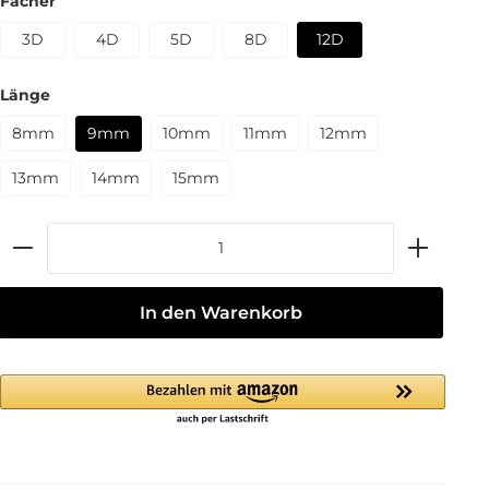
Fächer
3D
4D
5D
8D
12D
Länge
8mm
9mm
10mm
11mm
12mm
13mm
14mm
15mm
In den Warenkorb