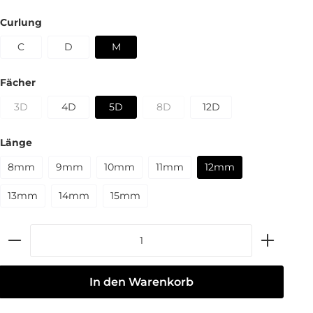
Curlung
C
D
M
Fächer
3D
4D
5D
8D
12D
Länge
8mm
9mm
10mm
11mm
12mm
13mm
14mm
15mm
In den Warenkorb