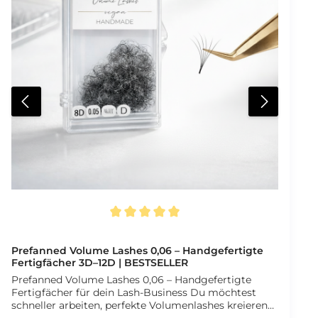
Seidenmatte Oberfläche für natürliches Finish
Tiefschwarze Farbe bis in die Spitzen Müheloses
Entnehmen vom Streifen Aufdruck von Länge Stärke
und Curl auf jedem Streifen Integrierter
Wimpernkompass auf der Rückseite Optimaler Curl
für ausdrucksstarke Ergebnisse 16 Reihen pro Tray
Verfügbare Varianten Stärken 0,03 mm 0,05 mm 0,07
mm 0,10 mm Biegungen B C D DD Längen 7 mm bis
14 mm Streifenbreite 1,5 mm Für professionelle
Volumen Stylings mit maximaler Gestaltungsfreiheit.
Durchschnittliche Bewertung von 5 von 5 Sternen
Prefanned Volume Lashes 0,06 – Handgefertigte
Fertigfächer 3D–12D | BESTSELLER
Prefanned Volume Lashes 0,06 – Handgefertigte
Fertigfächer für dein Lash-Business Du möchtest
schneller arbeiten, perfekte Volumenlashes kreieren