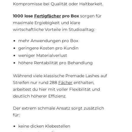
Zeit. Hol dir jetzt deine Premium-Fertigfächer und
Kompromisse bei Qualität oder Haltbarkeit.
bring dein Lash-Business auf das nächste Level.
1000 lose
Fertigfächer
pro Box
sorgen für
maximale Ergiebigkeit und klare
wirtschaftliche Vorteile im Studioalltag:
mehr Anwendungen pro Box
geringere Kosten pro Kundin
weniger Materialverlust
höhere Rentabilität pro Behandlung
Während viele klassische Premade Lashes auf
Streifen nur rund 288
Fächer
enthalten,
arbeitest du hier mit voller Flexibilität und
deutlich höherer Effizienz.
Der extrem schmale Ansatz sorgt zusätzlich
für:
keine dicken Klebestellen