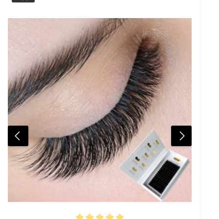
Kundenerlebnis durch eine persönliche und
strukturierte Vorbereitung jeder Behandlung. Die
Fan-Box eignet sich ideal für professionelle Lash
Studios, Schulungen und mobile Anwendungen.
Deine Vorteile Hygienische Aufbewahrung für
Prefanned Lashes Eigene Wimpernbox für jede
Kundin möglich Übersichtliche Fächer für
verschiedene Längen Schneller Zugriff während der
Behandlung Professioneller Studioauftritt Zwei
Größen verfügbar Varianten und Maße Kleine Fan-
BoxLänge 10,9 cmBreite 6,8 cmHöhe 1,6 cm8 Fächer
je 3 x 2,5 cm Große Fan-BoxLänge 19,5 cmBreite 10
cmHöhe 2,9 cm18 Fächer je 3 x 3 cm Lieferumfang 1 x
Fan-Box AufbewahrungsboxVariante klein oder groß
wählbar