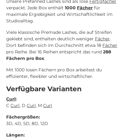
Unsere Prefanned Lashes sind als lose
Fertigfächer
verpackt. Jede Box enthält
1000
Fächer
für
maximale Ergiebigkeit und Wirtschaftlichkeit im
Studioalltag.
Viele klassische Premade Lashes, die auf Streifen
geklebt sind, enthalten deutlich weniger
Fächer
.
Dort befinden sich im Durchschnitt etwa 18
Fächer
pro Reihe. Bei 16 Reihen entspricht das rund
288
Fächern pro Box
.
Mit 1000 losen Fächern pro Box arbeitest du
effizienter, flexibler und wirtschaftlicher.
Verfügbare Varianten
Curl
:
C
Curl
, D
Curl
, M
Curl
Fächergrößen:
3D, 4D, 5D, 8D, 12D
Längen: