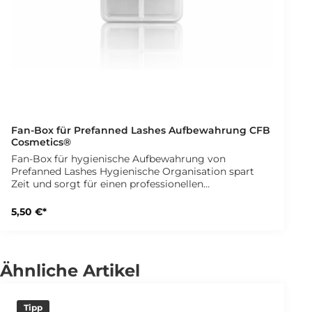
Fan-Box für Prefanned Lashes Aufbewahrung CFB
Cosmetics®
Fan-Box für hygienische Aufbewahrung von
Prefanned Lashes Hygienische Organisation spart
Zeit und sorgt für einen professionellen
Studioauftritt. Mit der Fan-Box Aufbewahrungsbox
für Prefanned Lashes bewahrst Du Deine
5,50 €*
Fertigfächer sauber, sortiert und jederzeit griffbereit
auf. So kannst Du für jede Kundin eine eigene
Wimpernbox zusammenstellen und arbeitest
besonders hygienisch im Studioalltag. Die
Ähnliche Artikel
integrierten Fächer bieten Platz für verschiedene
Längen Deiner Prefanned Lashes. Dadurch bleiben
Deine Fächer übersichtlich sortiert und lassen sich
Tipp
schnell entnehmen. Gleichzeitig steigerst Du das