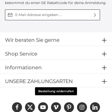
bekommst du einen 5€ Rabattcode für deine Anmeldung.
E-Mail-Adresse*
Diese Seite ist durch reCAPTCHA geschützt und es gelten die
Ich habe die
Datenschutzbestimmungen
zur
Datenschutzrichtlinie
und
Nutzungsbedingungen
.
Kenntnis genommen und die
AGB
gelesen und bin
mit ihnen einverstanden.
Wir beraten Sie gerne
Shop Service
Informationen
UNSERE ZAHLUNGSARTEN
Bestellung widerrufen