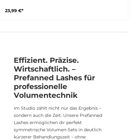
ermöglichen es, das Volumen der Wimpern
zeitsparend zu verdichten. Die Biegung der Wimpern
23,99 €*
kann in C oder D gewählt werden. Die Stärke der
Wimpern beträgt 0,06 mm. Das Tray beinhaltet ca.
1000 Wimpern in 3D, 4D, 5D, 8D und 12D
handgefertigte Fächer mit schmalem Klebehals
Biegung: C oder D Stärke: 0,06 Einzellängen: 8mm,
9mm, 10mm, 11mm, 12mm, 13mm, 14mm, 15mm
Effizient. Präzise.
Wirtschaftlich. –
Prefanned Lashes für
professionelle
Volumentechnik
Im Studio zählt nicht nur das Ergebnis –
sondern auch die Zeit. Unsere Prefanned
Lashes ermöglichen dir perfekt
symmetrische Volumen-Sets in deutlich
kürzerer Behandlungszeit – ohne