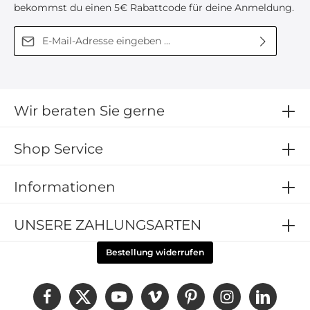
bekommst du einen 5€ Rabattcode für deine Anmeldung.
E-Mail-Adresse*
Diese Seite ist durch reCAPTCHA geschützt und es gelten die
Ich habe die
Datenschutzbestimmungen
zur
Datenschutzrichtlinie
und
Nutzungsbedingungen
.
Kenntnis genommen und die
AGB
gelesen und bin
mit ihnen einverstanden.
Wir beraten Sie gerne
Shop Service
Informationen
UNSERE ZAHLUNGSARTEN
Bestellung widerrufen