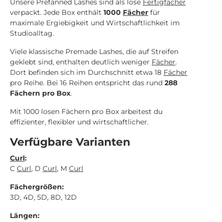
Unsere Prefanned Lashes sind als lose
Fertigfächer
verpackt. Jede Box enthält
1000
Fächer
für
maximale Ergiebigkeit und Wirtschaftlichkeit im
Studioalltag.
Viele klassische Premade Lashes, die auf Streifen
geklebt sind, enthalten deutlich weniger
Fächer
.
Dort befinden sich im Durchschnitt etwa 18
Fächer
pro Reihe. Bei 16 Reihen entspricht das rund
288
Fächern pro Box
.
Mit 1000 losen Fächern pro Box arbeitest du
effizienter, flexibler und wirtschaftlicher.
Verfügbare Varianten
Curl
:
C
Curl
, D
Curl
, M
Curl
Fächergrößen:
3D, 4D, 5D, 8D, 12D
Längen: