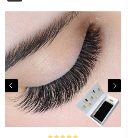
Kundenerlebnis durch eine persönliche und
strukturierte Vorbereitung jeder Behandlung. Die
Fan-Box eignet sich ideal für professionelle Lash
Studios, Schulungen und mobile Anwendungen.
Deine Vorteile Hygienische Aufbewahrung für
Prefanned Lashes Eigene Wimpernbox für jede
Kundin möglich Übersichtliche Fächer für
verschiedene Längen Schneller Zugriff während der
Behandlung Professioneller Studioauftritt Zwei
Größen verfügbar Varianten und Maße Kleine Fan-
BoxLänge 10,9 cmBreite 6,8 cmHöhe 1,6 cm8 Fächer
je 3 x 2,5 cm Große Fan-BoxLänge 19,5 cmBreite 10
cmHöhe 2,9 cm18 Fächer je 3 x 3 cm Lieferumfang 1 x
Fan-Box AufbewahrungsboxVariante klein oder groß
wählbar