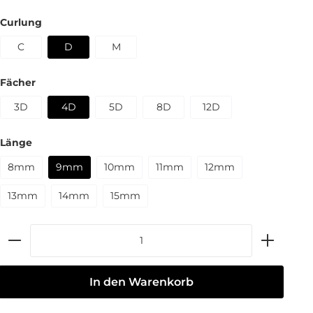
Curlung
C
D
M
Fächer
3D
4D
5D
8D
12D
Länge
8mm
9mm
10mm
11mm
12mm
13mm
14mm
15mm
In den Warenkorb