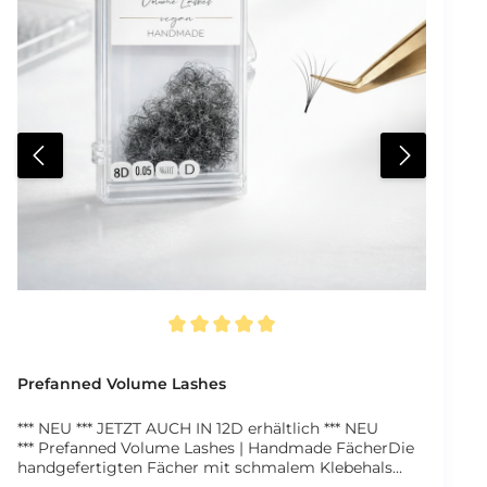
Seidenmatte Oberfläche für natürliches Finish
Tiefschwarze Farbe bis in die Spitzen Müheloses
Entnehmen vom Streifen Aufdruck von Länge Stärke
und Curl auf jedem Streifen Integrierter
Wimpernkompass auf der Rückseite Optimaler Curl
für ausdrucksstarke Ergebnisse 16 Reihen pro Tray
Verfügbare Varianten Stärken 0,03 mm 0,05 mm 0,07
mm 0,10 mm Biegungen B C D DD Längen 7 mm bis
14 mm Streifenbreite 1,5 mm Für professionelle
Volumen Stylings mit maximaler Gestaltungsfreiheit.
Durchschnittliche Bewertung von 5 von 5 Sternen
Prefanned Volume Lashes
*** NEU *** JETZT AUCH IN 12D erhältlich *** NEU
*** Prefanned Volume Lashes | Handmade FächerDie
handgefertigten Fächer mit schmalem Klebehals