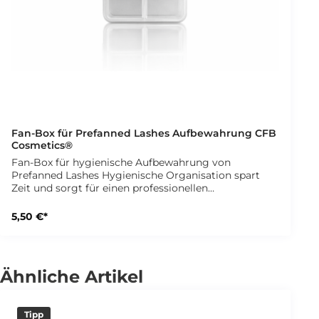
Fan-Box für Prefanned Lashes Aufbewahrung CFB
Cosmetics®
Fan-Box für hygienische Aufbewahrung von
Prefanned Lashes Hygienische Organisation spart
Zeit und sorgt für einen professionellen
Studioauftritt. Mit der Fan-Box Aufbewahrungsbox
für Prefanned Lashes bewahrst Du Deine
5,50 €*
Fertigfächer sauber, sortiert und jederzeit griffbereit
auf. So kannst Du für jede Kundin eine eigene
Wimpernbox zusammenstellen und arbeitest
besonders hygienisch im Studioalltag. Die
Ähnliche Artikel
integrierten Fächer bieten Platz für verschiedene
Längen Deiner Prefanned Lashes. Dadurch bleiben
Deine Fächer übersichtlich sortiert und lassen sich
Tipp
schnell entnehmen. Gleichzeitig steigerst Du das