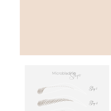
Gebrauch konzipiert Passend für
PlasCom® Plasma Pen Präzise
und kontrollierte Anwendung
Hochwertiges Material für
zuverlässige Leistung Ideal für
professionelle kosmetische
Behandlungen
Anwendungsbereiche
Lidstraffung ohne OP
Halsbehandlungen Stirnfalten
Zornesfalte Mundfältchen
Hautstraffung Pigmentflecken
Narben Dehnungsstreifen
Produktdetails Kompatibel mit
PlasCom® Plasma Pen
Hygienische Einmalnadeln
Hochwertige Verarbeitung Für
professionelle Studioanwendung
Lieferumfang 10 x Einwegnadeln
Mit diesen Einwegnadeln
sicherst Du hygienische
Arbeitsabläufe und
professionelle
Behandlungsergebnisse in
Deinem Studio.