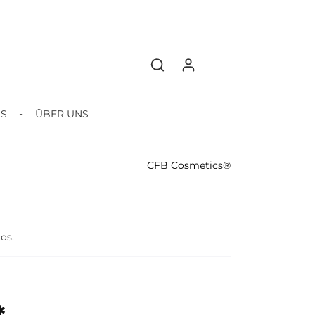
BS
ÜBER UNS
CFB Cosmetics®
os.
*