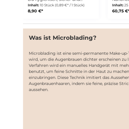
präzise bei ästhetischen
eignen s
Inhalt:
10 Stück
(0,89 €* / 1 Stück)
Inhalt:
25
Behandlungen. Jede Nadel ist für
schonen
8,90 €*
60,75 €
den einmaligen Gebrauch
Anwendu
konzipiert und sorgt für
die Wir
maximale Hygiene sowie
sorgen f
gleichbleibend hohe
Hautbild. Deine Vort
Behandlungsqualität. Die
Nanonee
Was ist Microblading?
Einwegnadeln sind exakt auf den
für sanft
PlasCom® Plasma Pen
zur Wir
abgestimmt. So erzielst Du
Hautverfeineru
Microblading ist eine semi-permanente Make-up-
kontrollierte Anwendungen und
verpackt Passend für Needl
wird, um die Augenbrauen dichter erscheinen zu l
zuverlässige Ergebnisse bei
Pen Für professionelle
Verfahren wird ein manuelles Handgerät mit meh
nicht-invasiven kosmetischen
Studio
benutzt, um feine Schnitte in der Haut zu mach
Eingriffen. Das hochwertige
Eigenschaf
Material gewährleistet eine
Verarbeitun
einzubringen. Diese Technik imitiert das Aussehe
präzise Leistung bei jeder
Hygiene
Augenbrauenhaaren, indem sie feine, präzise Stric
Anwendung. Ein unverzichtbares
Geeignet
aussehen.
Verbrauchsprodukt für
Hautbe
professionelle Studios, die Wert
Lieferumfang 25 x
auf Sicherheit, Effizienz und
Nadelkar
hochwertige Ergebnisse legen.
Deine Vorteile auf einen Blick
Einwegnadeln für maximale
Hygiene Für den einmaligen