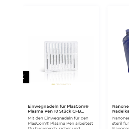
Durchsc
Einwegnadeln für PlasCom®
Nanone
Plasma Pen 10 Stück CFB
Nadelka
Cosmetics®
Needlin
Mit den Einwegnadeln für den
Nanonee
Cosmet
PlasCom® Plasma Pen arbeitest
steril fü
Du hygienisch, sicher und
Nanonee