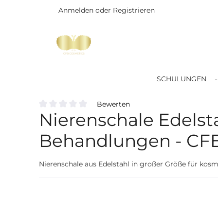
Anmelden
oder
Registrieren
Zum Hauptinhalt springen
SCHULUNGEN
Bewerten
Nierenschale Edelst
Durchschnittliche Bewertung von 0 von 5 Sternen
Behandlungen - CF
Nierenschale aus Edelstahl in großer Größe für kosm