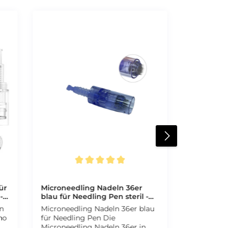
Durchschnittliche Bewertung von 5 von 5 Sternen
ür
Microneedling Nadeln 36er
-
blau für Needling Pen steril -
CFB Cosmetics®
n
Microneedling Nadeln 36er blau
für Needling Pen Die
Microneedling Nadeln 36er in