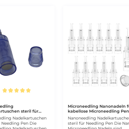
hnittliche Bewertung von 5 von 5 Sternen
edling
Microneedling Nanonadeln f
rtuschen steril für
kabellose Microneedling Pen
g Pen - CFB
steril - CFB Cosmetics®
dling Nadelkartuschen
Nanoneedling Nadelkartusche
ics®
r Needling Pen Die
steril für Needling Pen Die Nano
dling Nadelkartuschen
Microneedling Nadeln sind