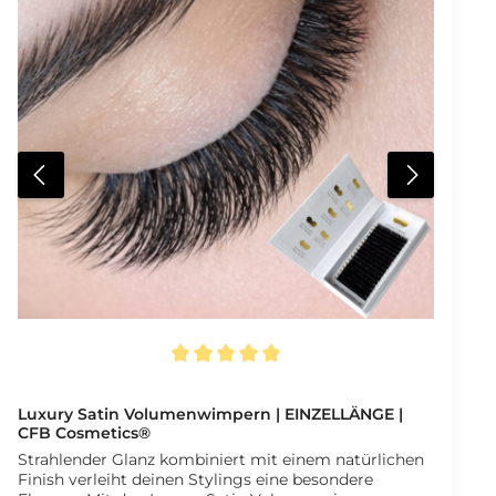
überzeugendem Preis Leistungs Verhältnis. Vorteile
auf einen Blick Seidenmatte Oberfläche für
natürliches Finish Tiefschwarze Farbe bis in die
Spitzen Müheloses Entnehmen vom Streifen
Aufdruck von Länge Stärke und Curl auf jedem
Streifen Integrierter Wimpernkompass auf der
Rückseite Optimaler Curl für ausdrucksstarke
Ergebnisse Mixtray mit mehreren Längen 16 Reihen
pro Tray Verfügbare Varianten Stärken 0,03 mm 0,05
mm 0,07 mm 0,10 mm Biegungen B C D DD Längen
1 x 6 mm 1 x 7 mm 1 x 8 mm 1 x 9 mm 3 x 10 mm 3 x 11
mm 3 x 12 mm 2 x 13 mm 1 x 14 mm Streifenbreite 1,5
mm Für professionelle Volumen Stylings mit
maximaler Flexibilität.
Durchschnittliche Bewertung von 5 von 5 Sternen
Luxury Satin Volumenwimpern | EINZELLÄNGE |
CFB Cosmetics®
Strahlender Glanz kombiniert mit einem natürlichen
Finish verleiht deinen Stylings eine besondere