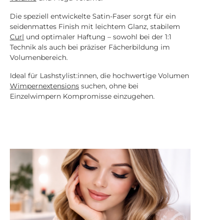
mm 0,10 mm Biegungen B C D DD Längen 7 mm bis
14 mm Streifenbreite 1,5 mm Für professionelle
Die speziell entwickelte Satin-Faser sorgt für ein
Volumen Stylings mit maximaler Gestaltungsfreiheit.
seidenmattes Finish mit leichtem Glanz, stabilem
Curl
und optimaler Haftung – sowohl bei der 1:1
Technik als auch bei präziser Fächerbildung im
Volumenbereich.
Ideal für Lashstylist:innen, die hochwertige Volumen
Wimpernextensions
suchen, ohne bei
Einzelwimpern Kompromisse einzugehen.