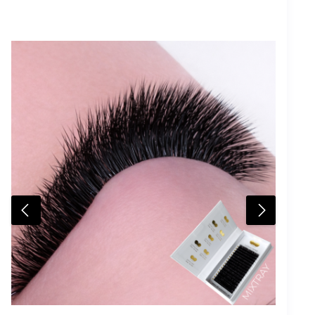
Verkleben der Düse wird reduziert. Haltbarkeit:
Ungeöffnet: 12 Monate Nach dem Öffnen: 12 Monate
(ohne Kontakt mit Licht, Tageslicht oder UV-Licht)
Ablösen des Klebers: Das vollständige Ablösen des
Wimpernklebers erfolgt mit Gel Remover oder
Cream Remover. Alle Details zu Anwendung,
Vorteilen, Sicherheit, Zertifizierung und dem UV
System findest Du weiter unten auf dieser
Produktseite.