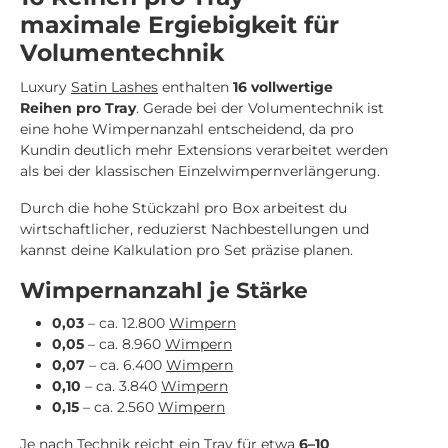
maximale Ergiebigkeit für
Volumentechnik
Luxury
Satin Lashes
enthalten
16 vollwertige
Reihen pro Tray
. Gerade bei der Volumentechnik ist
eine hohe Wimpernanzahl entscheidend, da pro
Kundin deutlich mehr Extensions verarbeitet werden
als bei der klassischen Einzelwimpernverlängerung.
Durch die hohe Stückzahl pro Box arbeitest du
wirtschaftlicher, reduzierst Nachbestellungen und
kannst deine Kalkulation pro Set präzise planen.
Wimpernanzahl je Stärke
0,03
– ca. 12.800
Wimpern
0,05
– ca. 8.960
Wimpern
0,07
– ca. 6.400
Wimpern
0,10
– ca. 3.840
Wimpern
0,15
– ca. 2.560
Wimpern
Je nach Technik reicht ein Tray für etwa
6–10