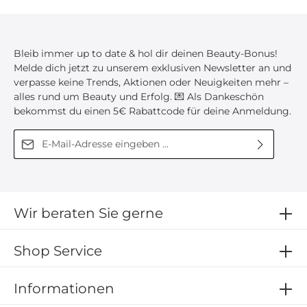
Bleib immer up to date & hol dir deinen Beauty-Bonus!
Melde dich jetzt zu unserem exklusiven Newsletter an und
verpasse keine Trends, Aktionen oder Neuigkeiten mehr –
alles rund um Beauty und Erfolg. 💌 Als Dankeschön
bekommst du einen 5€ Rabattcode für deine Anmeldung.
E-Mail-Adresse*
Diese Seite ist durch reCAPTCHA geschützt und es gelten die
Ich habe die
Datenschutzbestimmungen
zur
Datenschutzrichtlinie
und
Nutzungsbedingungen
.
Kenntnis genommen und die
AGB
gelesen und bin
mit ihnen einverstanden.
Wir beraten Sie gerne
Shop Service
Informationen