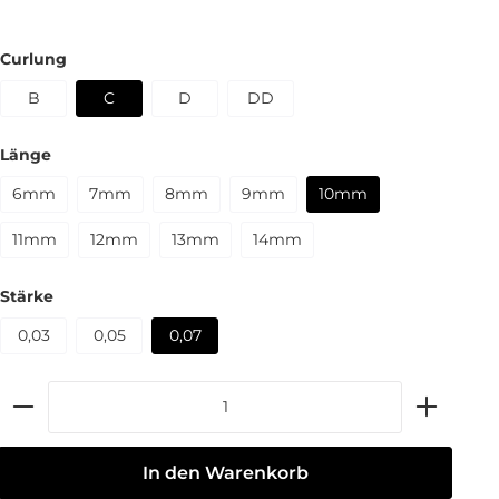
Curlung
B
C
D
DD
Länge
6mm
7mm
8mm
9mm
10mm
11mm
12mm
13mm
14mm
Stärke
0,03
0,05
0,07
In den Warenkorb