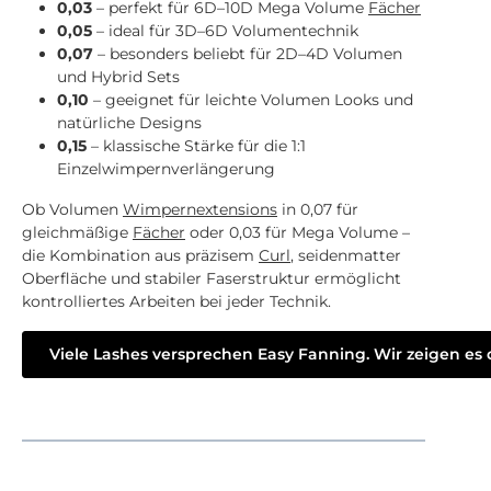
0,03
– perfekt für 6D–10D Mega Volume
Fächer
0,05
– ideal für 3D–6D Volumentechnik
0,07
– besonders beliebt für 2D–4D Volumen
und Hybrid Sets
0,10
– geeignet für leichte Volumen Looks und
natürliche Designs
0,15
– klassische Stärke für die 1:1
Einzelwimpernverlängerung
Ob Volumen
Wimpernextensions
in 0,07 für
gleichmäßige
Fächer
oder 0,03 für Mega Volume –
die Kombination aus präzisem
Curl
, seidenmatter
Oberfläche und stabiler Faserstruktur ermöglicht
kontrolliertes Arbeiten bei jeder Technik.
Viele Lashes versprechen Easy Fanning. Wir zeigen es d