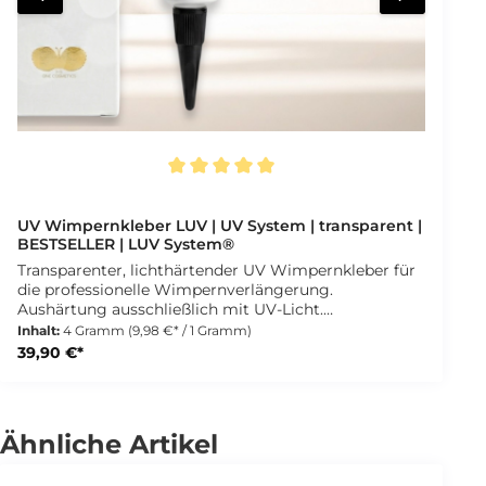
Durchschnittliche Bewertung von 5 von 5 Sternen
UV Wimpernkleber LUV | UV System | transparent |
BESTSELLER | LUV System®
Transparenter, lichthärtender UV Wimpernkleber für
die professionelle Wimpernverlängerung.
Aushärtung ausschließlich mit UV-Licht.
Lieferumfang: 1 × Wimpernkleber – 4 g 2 ×
Inhalt:
4 Gramm
(9,98 €* / 1 Gramm)
Kleberdüse mit Deckel 1 × Mini UV-Licht
39,90 €*
Aufbewahrungshinweise: Verschließe den Kleber nach
jedem Gebrauch sorgfältig und lagere ihn an einem
kühlen, trockenen Ort, fern von direktem Licht. Eine
Lagerung im Kühlschrank wird nicht empfohlen. Für
Ähnliche Artikel
eine optimale Lagerung sollte der Kleber hochkant
mit der Spitze nach oben aufbewahrt werden.
Dadurch bleibt die Konsistenz erhalten und ein