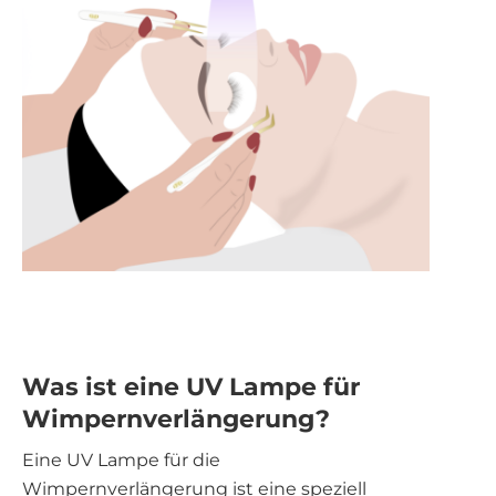
aufbewahrt werden. Dadurch bleibt die Konsistenz
erhalten und ein Verkleben der Düse wird reduziert.
Wirtschaftlichkeit (5 + 1 Set) Bei optimalen
Bedingungen lassen sich 6 Tuben (gesamt 24 g) in
ca. 480 Tropfen aufteilen. Die Berechnung basiert auf
1 Tropfen pro Auge (= 2 Tropfen pro Kundin).
Nettopreis Set: 199,50 € Kosten pro Tropfen: 199,50 €
÷ 480 Tropfen = ca. 0,42 € pro Tropfen Kosten pro
Kundin (2 Augen): 2 Tropfen = ca. 0,84 € Diese
Kalkulation gilt bei optimalen, in der Praxis sehr
einfach erreichbaren Bedingungen (saubere
Dosierung, dünnviskoser Kleber, korrekte
Anwendung).
Was ist eine UV Lampe für
Wimpernverlängerung?
Eine UV Lampe für die
Wimpernverlängerung
ist eine speziell