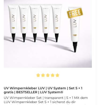
Wellenlänge: 395 nm – ideal für UV-lichthärtende
Wimpernkleber Betätigung: Fußpedal (hands-free
Bedienung) LED-Lebensdauer: Bis zu ca. 30.000
Stunden Lichtmodul: Austauschbar Ersatz-
Lichtmodul: Im Set enthalten Garantie & Service 1
Jahr Garantie auf das CHANGE Clip Light Set
(ausgenommen Zubehör und Verschleißteile)
Stiftung EAR WEEE-Reg.-Nr.: DE 16233303 Registriert
gemäß ElektroG bei der Stiftung EAR. Tauche ein in
die Zukunft der UV-Wimpernverlängerung mit dem
AYDA® Light LUV System® CHANGE Clip Light Set –
entwickelt für Perfektionisten und Experten. Hinweis:
Ausschließlich für den professionellen und
gewerblichen Gebrauch bestimmt.
Durchschnittliche Bewertung von 5 von 5 Sternen
UV Wimpernkleber LUV | UV System | Set 5 + 1
gratis | BESTSELLER | LUV System®
UV Wimpernkleber Set | transparent | 5 + 1 Mit dem
LUV Wimpernkleber Set 5 + 1 sicherst du dir