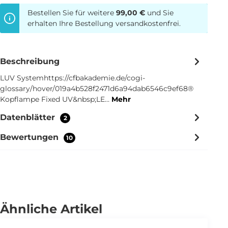
Bestellen Sie für weitere
99,00 €
und Sie
erhalten Ihre Bestellung versandkostenfrei.
Beschreibung
LUV Systemhttps://cfbakademie.de/cogi-
glossary/hover/019a4b528f2471d6a94dab6546c9ef68®
Kopflampe Fixed UV&nbsp;LE…
Mehr
Datenblätter
2
Bewertungen
10
Ähnliche Artikel