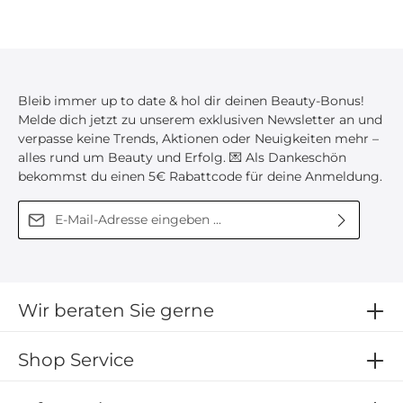
Bleib immer up to date & hol dir deinen Beauty-Bonus!
Melde dich jetzt zu unserem exklusiven Newsletter an und
verpasse keine Trends, Aktionen oder Neuigkeiten mehr –
alles rund um Beauty und Erfolg. 💌 Als Dankeschön
bekommst du einen 5€ Rabattcode für deine Anmeldung.
E-Mail-Adresse*
Diese Seite ist durch reCAPTCHA geschützt und es gelten die
Ich habe die
Datenschutzbestimmungen
zur
Datenschutzrichtlinie
und
Nutzungsbedingungen
.
Kenntnis genommen und die
AGB
gelesen und bin
mit ihnen einverstanden.
Wir beraten Sie gerne
Shop Service