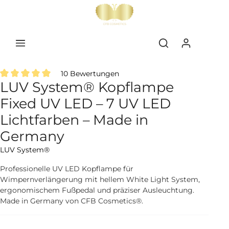
inhalt springen
10 Bewertungen
LUV System® Kopflampe
Durchschnittliche Bewertung von 5 von 5 Sternen
Fixed UV LED – 7 UV LED
Lichtfarben – Made in
Germany
LUV System®
Professionelle UV LED Kopflampe für
Wimpernverlängerung mit hellem White Light System,
ergonomischem Fußpedal und präziser Ausleuchtung.
Made in Germany von CFB Cosmetics®.