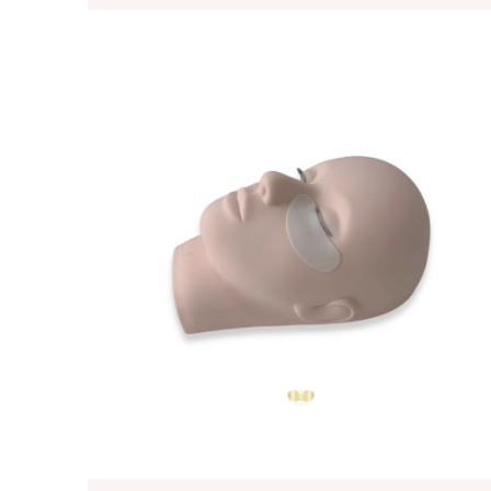
Wachsperlen - 250 gVerleihen
Haut Einfache und sichere
Sie Ihrem Kunden mit unserem
Anwendung Anwend
hochwertigen Wachsgranulat
den Cle
eine glatte und langanhaltende
auf ein
Haarentfernung. Genießen Sie
entfern
die Qualität und Effektivität
sanft v
unserer Produkte!
Augenbr
erforderlich. Liefe
BrowCo