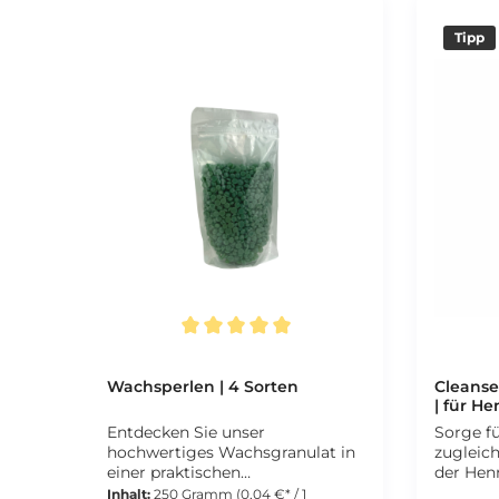
Tipp
Durchschnittliche Bewertung von 5 von 5 Sternen
Wachsperlen | 4 Sorten
Cleanse
| für He
BrowCo
Entdecken Sie unser
Sorge fü
hochwertiges Wachsgranulat in
zugleic
einer praktischen
der Hen
wiederverschließbaren Tüte.
mit de
Inhalt:
250 Gramm
(0,04 €* / 1