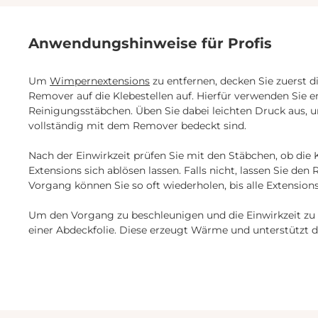
sanft. Sicherheitshinweise Kühl,
ung Trage
dunkel, trocken und gut
anser und Conditioner
verschlossen lagern. Bei
Anwendungshinweise für Profis
 Wattepad auf und
versehentlichem Augen- oder
e Henna Rückstände
Hautkontakt sofort gründlich
on Haut und
mit Wasser ausspülen und
Um
Wimpernextensions
zu entfernen, decken Sie zuerst 
auen. Kein Abspülen
gegebenenfalls ärztlichen Rat
Remover auf die Klebestellen auf. Hierfür verwenden Sie 
rumfang 1 x
einholen. Lieferumfang 1 ×
Reinigungsstäbchen. Üben Sie dabei leichten Druck aus, um
m® Cleanser und
Cream Remover (10 ml) –
Conditioner Rose Inhalt 100 ml
Duftrichtung wählbar Jetzt
vollständig mit dem Remover bedeckt sind.
Cream Remover bestellen und
Wimpernextensions besonder
Nach der Einwirkzeit prüfen Sie mit den Stäbchen, ob die 
sanft entfernen!
Extensions sich ablösen lassen. Falls nicht, lassen Sie de
Vorgang können Sie so oft wiederholen, bis alle Extensions
Um den Vorgang zu beschleunigen und die Einwirkzeit zu
einer Abdeckfolie. Diese erzeugt Wärme und unterstützt d