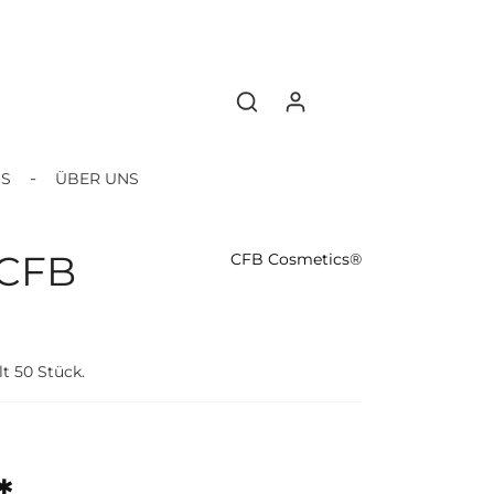
BS
ÜBER UNS
 CFB
CFB Cosmetics®
t 50 Stück.
*