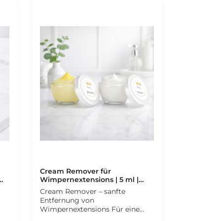
von 5 von 5 Sternen
Cream Remover für
Wimpernextensions | 5 ml |
CFB Cosmetics®
Cream Remover – sanfte
Entfernung von
Wimpernextensions Für eine
besonders schonende