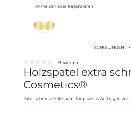
Anmelden
oder
Registrieren
Zum Hauptinhalt springen
SCHULUNGEN
Bewerten
Holzspatel extra sc
Durchschnittliche Bewertung von 0 von 5 Sternen
Cosmetics®
Extra schmale Holzspatel für präzises Auftragen von