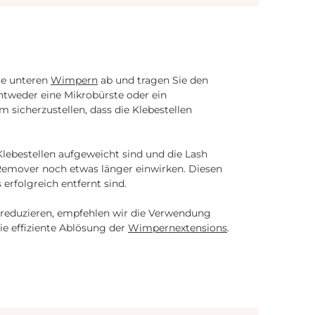
sanft. Sicherheitshinweise Kühl,
dunkel, trocken und gut
verschlossen lagern. Bei
versehentlichem Augen- oder
Hautkontakt sofort gründlich
mit Wasser ausspülen und
die unteren
Wimpern
ab und tragen Sie den
gegebenenfalls ärztlichen Rat
entweder eine Mikrobürste oder ein
einholen. Lieferumfang 1 ×
 sicherzustellen, dass die Klebestellen
Cream Remover (5 ml) –
Duftrichtung wählbar Jetzt
Cream Remover bestellen und
s
Wimpernextensions besonders
Klebestellen aufgeweicht sind und die Lash
sanft entfernen!
n Remover noch etwas länger einwirken. Diesen
 erfolgreich entfernt sind.
 reduzieren, empfehlen wir die Verwendung
ie effiziente Ablösung der
Wimpernextensions
.