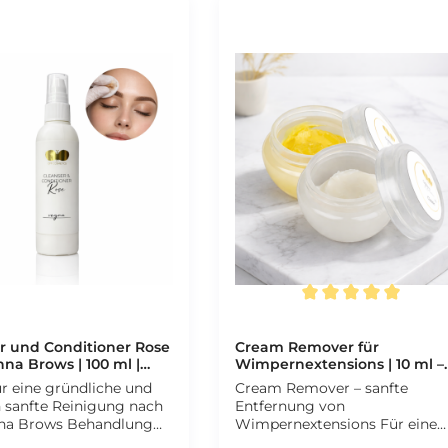
Durchschnittliche Bewertung 
r und Conditioner Rose
Cream Remover für
nna Brows | 100 ml |
Wimpernextensions | 10 ml –
m® | CFB Cosmetics®
CFB Cosmetics®
r eine gründliche und
Cream Remover – sanfte
h sanfte Reinigung nach
Entfernung von
na Brows Behandlung
Wimpernextensions Für eine
m BrowCom® Cleanser
besonders schonende