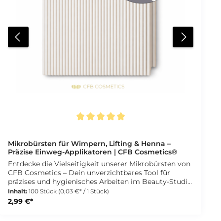
Durchschnittliche Bewertung von 5 von 5 Sternen
Mikrobürsten für Wimpern, Lifting & Henna –
Präzise Einweg-Applikatoren | CFB Cosmetics®
Entdecke die Vielseitigkeit unserer Mikrobürsten von
CFB Cosmetics – Dein unverzichtbares Tool für
präzises und hygienisches Arbeiten im Beauty-Studio.
Die extra feinen Spitzen ermöglichen Dir ein
Inhalt:
100 Stück
(0,03 €* / 1 Stück)
punktgenaues Auftragen von Flüssigkeiten und Gelen
2,99 €*
bei der Wimpernverlängerung, beim Lash & Brow
Lifting sowie bei Henna-Anwendungen. So arbeitest