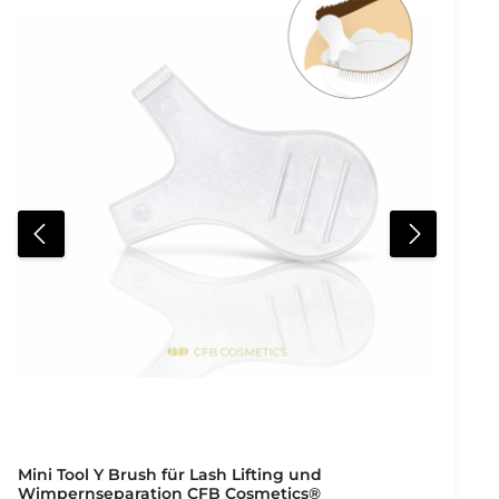
kannst Du den Kleber auch für kreative
Anwendungen wie Lash Art oder das Fixieren von
Glitzersteinen verwenden, da er sich einfach mit
Wasser entfernen lässt. Deine Vorteile auf einen Blick:
Dickflüssiger Lash Lifting Kleber mit starker
Klebekraft Ideal für Anfängerinnen und Anfänger
sowie Fortgeschrittene Geeignet für störrische
Naturwimpern Sichere Fixierung der Wimpern auf
Silikonpads Kontrolliertes Arbeiten durch feste
Konsistenz Auch für Lash Art und Gesichtsdekoration
geeignet Leicht mit Wasser entfernbar Anwendung:
Eine kleine Menge des Lash Lifting Klebers auf das
Silikonpad oder direkt auf die Naturwimpern
auftragen. Die Wimpern in die gewünschte Position
bringen und anschließend die Lash Lifting
Behandlung durchführen. Inhalt und Lieferumfang:
Inhalt: 5 ml Lieferumfang: 1 x Lash Lifting Kleber
EXTRA STRONG 5 ml
Mini Tool Y Brush für Lash Lifting und
Wimpernseparation CFB Cosmetics®