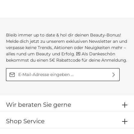
mit der Spitze nach oben aufbewahrt werden.
Dadurch bleibt die Konsistenz erhalten und ein
Verkleben der Düse wird reduziert. Haltbarkeit:
Ungeöffnet: 12 Monate Nach dem Öffnen: 12 Monate
(ohne Kontakt mit Licht, Tageslicht oder UV-Licht)
Ablösen des Klebers: Das vollständige Ablösen des
Wimpernklebers erfolgt mit Gel Remover oder
Bleib immer up to date & hol dir deinen Beauty-Bonus!
Cream Remover. Alle Details zu Anwendung,
Melde dich jetzt zu unserem exklusiven Newsletter an und
Vorteilen, Sicherheit, Zertifizierung und dem UV
verpasse keine Trends, Aktionen oder Neuigkeiten mehr –
System findest Du weiter unten auf dieser
alles rund um Beauty und Erfolg. 💌 Als Dankeschön
Produktseite.
bekommst du einen 5€ Rabattcode für deine Anmeldung.
E-Mail-Adresse*
Diese Seite ist durch reCAPTCHA geschützt und es gelten die
Ich habe die
Datenschutzbestimmungen
zur
Datenschutzrichtlinie
und
Nutzungsbedingungen
.
Kenntnis genommen und die
AGB
gelesen und bin
mit ihnen einverstanden.
Wir beraten Sie gerne
Shop Service