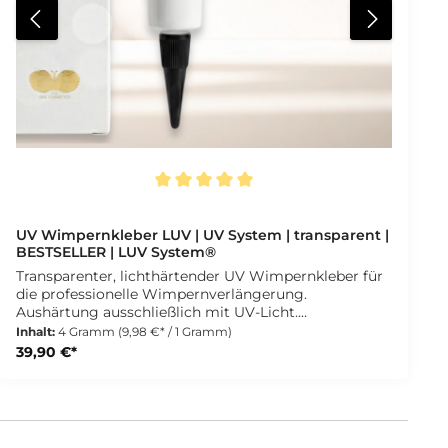
Durchschnittliche Bewertung von 5 von 5 Sternen
UV Wimpernkleber LUV | UV System | transparent |
BESTSELLER | LUV System®
Transparenter, lichthärtender UV Wimpernkleber für
die professionelle Wimpernverlängerung.
Aushärtung ausschließlich mit UV-Licht.
Lieferumfang: 1 × Wimpernkleber – 4 g 2 ×
Inhalt:
4 Gramm
(9,98 €* / 1 Gramm)
Kleberdüse mit Deckel 1 × Mini UV-Licht
39,90 €*
Aufbewahrungshinweise: Verschließe den Kleber nach
jedem Gebrauch sorgfältig und lagere ihn an einem
kühlen, trockenen Ort, fern von direktem Licht. Eine
Lagerung im Kühlschrank wird nicht empfohlen. Für
eine optimale Lagerung sollte der Kleber hochkant