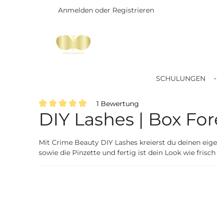
Anmelden
oder
Registrieren
Zum Hauptinhalt springen
SCHULUNGEN
1 Bewertung
DIY Lashes | Box Fo
Durchschnittliche Bewertung von 5 von 5 Sternen
Mit Crime Beauty DIY Lashes kreierst du deinen eige
sowie die Pinzette und fertig ist dein Look wie fri