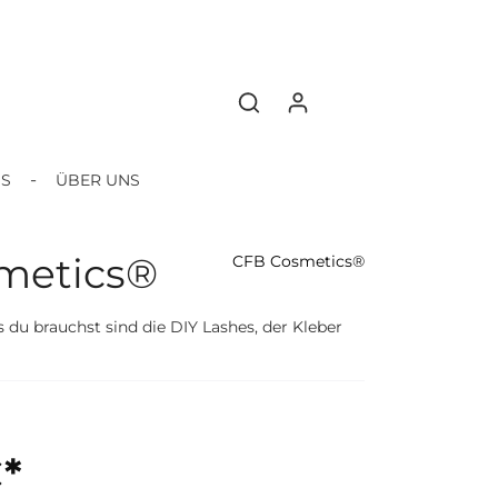
BS
ÜBER UNS
smetics®
CFB Cosmetics®
 du brauchst sind die DIY Lashes, der Kleber
€*