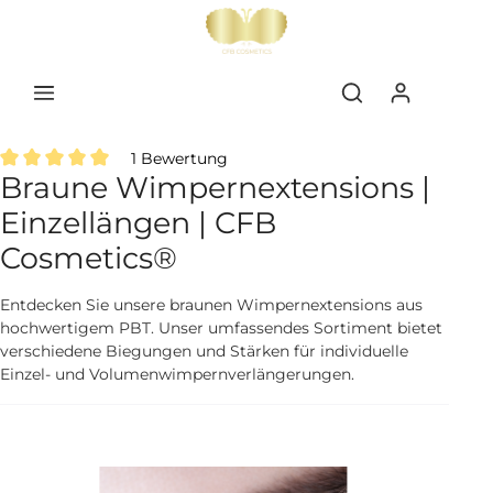
inhalt springen
1 Bewertung
Braune Wimpernextensions |
Durchschnittliche Bewertung von 5 von 5 Sternen
Einzellängen | CFB
Cosmetics®
Entdecken Sie unsere braunen Wimpernextensions aus
hochwertigem PBT. Unser umfassendes Sortiment bietet
verschiedene Biegungen und Stärken für individuelle
Einzel- und Volumenwimpernverlängerungen.