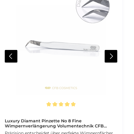
Durchschnittliche Bewertung von 5 von 5 Sternen
Luxury Diamant Pinzette No 8 Fine
Wimpernverlängerung Volumentechnik CFB
Cosmetics®
Präzision entscheidet über perfekte Wimpernfächer.