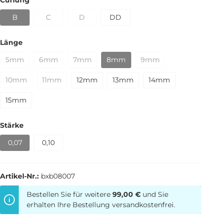
B
C
D
DD
Länge
5mm
6mm
7mm
8mm
9mm
10mm
11mm
12mm
13mm
14mm
15mm
Stärke
0,07
0,10
Artikel-Nr.:
bxb08007
Bestellen Sie für weitere
99,00 €
und Sie
erhalten Ihre Bestellung versandkostenfrei.