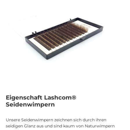
Wimpernklebers erfolgt mit Gel Remover oder
Cream Remover. Alle Details zu Anwendung,
Vorteilen, Sicherheit, Zertifizierung und dem UV
System findest Du weiter unten auf dieser
Produktseite.
Eigenschaft Lashcom®
Seidenwimpern
Unsere Seidenwimpern zeichnen sich durch ihren
seidigen Glanz aus und sind kaum von Naturwimpern