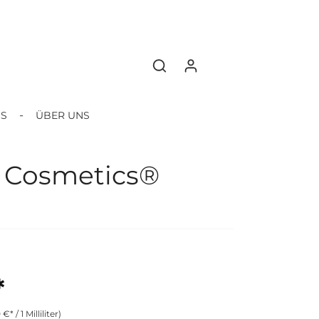
BS
ÜBER UNS
B Cosmetics®
*
 €* / 1 Milliliter)