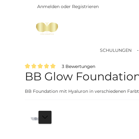
Anmelden
oder
Registrieren
Zum Hauptinhalt springen
SCHULUNGEN
3 Bewertungen
BB Glow Foundation
Durchschnittliche Bewertung von 5 von 5 Sternen
BB Foundation mit Hyaluron in verschiedenen Farbt