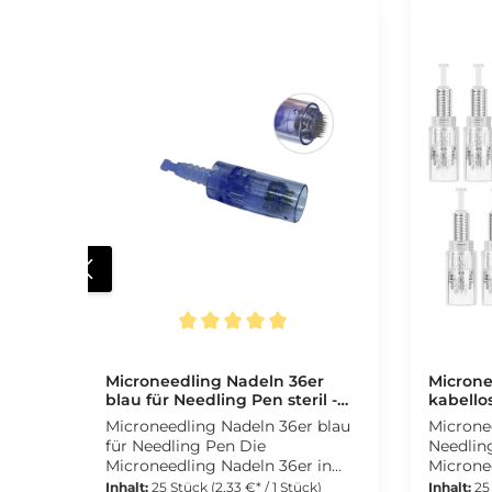
Durchschnittliche Bewertung von 5 von 5 Sternen
Microneedling Nadeln 36er
Microne
blau für Needling Pen steril -
kabello
CFB Cosmetics®
steril 
Microneedling Nadeln 36er blau
Microne
für Needling Pen Die
Needling Pen
Microneedling Nadeln 36er in
Microne
Blau eignen sich ideal für
kompati
Inhalt:
25 Stück
(2,33 €* / 1 Stück)
Inhalt:
25