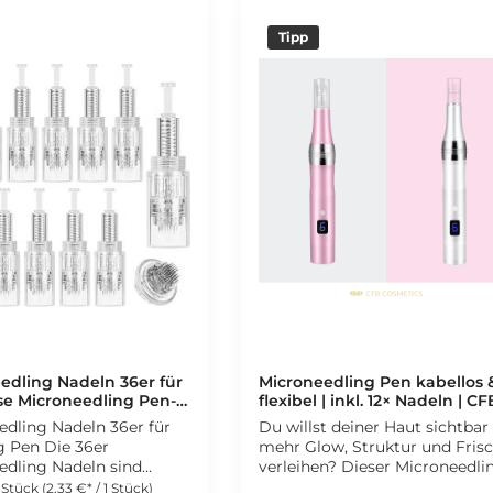
Tipp
edling Nadeln 36er für
Microneedling Pen kabellos 
se Microneedling Pen-
flexibel | inkl. 12× Nadeln | CF
- CFB Cosmetics®
Cosmetics®
edling Nadeln 36er für
Du willst deiner Haut sichtbar
 Die 36er
mehr Glow, Struktur und Fris
edling Nadeln sind
verleihen? Dieser Microneedli
bel mit unserem
Pen ist dein professionelles To
 Stück
(2,33 €* / 1 Stück)