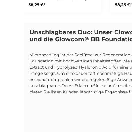
großflächige Microneedling
kabello
58,25 €*
58,25 €*
Anwendungen und ermöglichen
der in S
eine gleichmäßige und effektive
ist. Die
Behandlung im professionellen
36er in 
Studioeinsatz. Deine Vorteile
großflä
Microneedling Nadeln mit 36
Anwend
Unschlagbares Duo: Unser Glo
Nadeln pro Modul Ideal für
eine gle
und die Glowcom® BB Foundati
großflächige Behandlungen
Behandl
Gleichmäßige
Studioeinsatz. D
Wirkstoffverteilung Einzeln steril
Microne
Microneedling
ist der Schlüssel zur Regeneration
verpackt Passend für Beauty
Nadeln pro 
Foundation mit hochwertigen Inhaltsstoffen wie 
Pen und Needling Pen Für
großflä
professionelle
Extract und Hydrolyzed Hyaluronic Acid für eine
Gleichm
Studioanwendungen
Wirkstoffverte
Pflege sorgt. Um eine dauerhaft ebenmäßige Ha
Eigenschaften Hohe
verpackt Passend für Bea
erreichen, empfehlen wir die regelmäßige Anwen
Verarbeitungsqualität Maximale
Pen und 
unschlagbaren Duos. Erfahren Sie mehr über dies
Hygiene und Sicherheit
professi
bieten Sie Ihren Kunden langfristige Ergebnisse fü
Geeignet für effiziente
Studio
Microneedling Behandlungen
Eigenschaf
Lieferumfang 25 x Microneedling
Verarbeitun
Nadeln 36er blau steril
Hygiene
Geeignet
Microne
Lieferumfang 25 x 
Nadeln 3