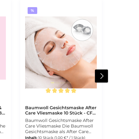
%
Durchschnittliche Bewertung von 5 von 5 Sternen
&
Baumwoll Gesichtsmaske After
B
Care Vliesmaske 10 Stück - CFB
Cosmetics®
Baumwoll Gesichtsmaske After
che
Care Vliesmaske Die Baumwoll
ng
Gesichtsmaske als After Care
ol
Vliesmaske eignet sich ideal für
Inhalt:
10 Stück
(1,00 €* / 1 Stück)