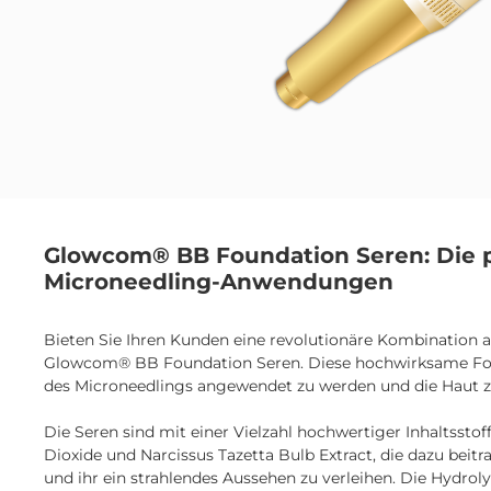
Stufe 2: 10.000 U/min Stufe 3:
13.000 U/min Stufe 4: 16.000
U/min Stufe 5: 19.000 U/min
Stufe 6: 21.000 U/min 🧴 Mehr
Wirkung aus deinen Wirkstoff
In Kombination mit Seren hilf
dir der Microneedling Pen,
Pflegeprodukte gezielt und tie
in die Haut einzuarbeiten – für
sichtbar bessere Ergebnisse
nach jeder Behandlung. 🧼
Hygienisch & professionell All
Glowcom® BB Foundation Seren: Die p
Nadelmodule sind
Einwegprodukte und einzeln
Microneedling-Anwendungen
verpackt – für maximale
Sicherheit und hygienisches
Arbeiten. 📦 Lieferumfang: 1 ×
Bieten Sie Ihren Kunden eine revolutionäre Kombination 
Microneedling Pen 5 × 36er
Glowcom® BB Foundation Seren. Diese hochwirksame For
Nadeln 5 × 12er Nadeln 2 × Nano-
des Microneedlings angewendet zu werden und die Haut zu
Nadeln USB-C
LadekabelRegistrierungsnu
r der EAR:WEEE-Reg.-Nr. DE
Die Seren sind mit einer Vielzahl hochwertiger Inhaltsstof
16233303
Dioxide und Narcissus Tazetta Bulb Extract, die dazu beitr
und ihr ein strahlendes Aussehen zu verleihen. Die Hydrolyz