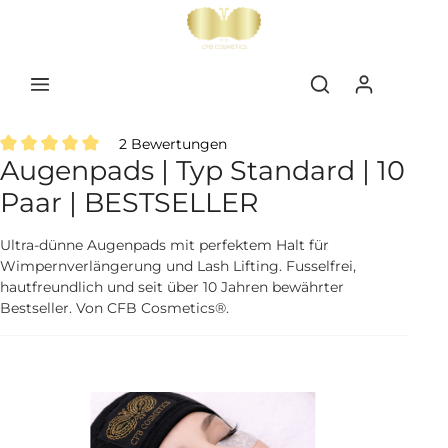
inhalt springen
2 Bewertungen
Augenpads | Typ Standard | 10
Durchschnittliche Bewertung von 5 von 5 Sternen
Paar | BESTSELLER
Ultra-dünne Augenpads mit perfektem Halt für
Wimpernverlängerung und Lash Lifting. Fusselfrei,
hautfreundlich und seit über 10 Jahren bewährter
Bestseller. Von CFB Cosmetics®.