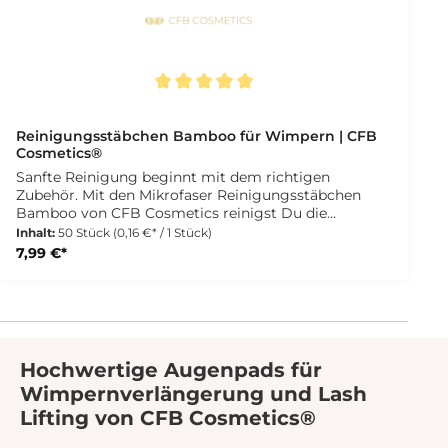
Durchschnittliche Bewertung von 5 von 5 Sternen
Reinigungsstäbchen Bamboo für Wimpern | CFB
Cosmetics®
Sanfte Reinigung beginnt mit dem richtigen
Zubehör. Mit den Mikrofaser Reinigungsstäbchen
Bamboo von CFB Cosmetics reinigst Du die
Augenpartie präzise, fusselfrei und hygienisch. Die
Inhalt:
50 Stück
(0,16 €* / 1 Stück)
hochwertigen Mikrofaser Spitzen nehmen
7,99 €*
Rückstände von Cleanser oder Wimpernshampoo
zuverlässig auf. Dabei bleiben keine Fasern in den
Wimpern oder Augenbrauen zurück. So arbeitest Du
sauber und professionell bei jeder Behandlung. Die
Stäbchen eignen sich ideal zum Auftragen und
Abnehmen von Reinigungsprodukten. Durch ihre
Hochwertige Augenpads für
präzise Größe ermöglichen sie ein gezieltes Arbeiten
Wimpernverlängerung und Lash
auch an schwer erreichbaren Stellen. Als
Einwegartikel unterstützen sie höchste
Lifting von CFB Cosmetics®
Hygienestandards im Studio. Der Bambusgriff sorgt
für eine nachhaltige Note und eine angenehme