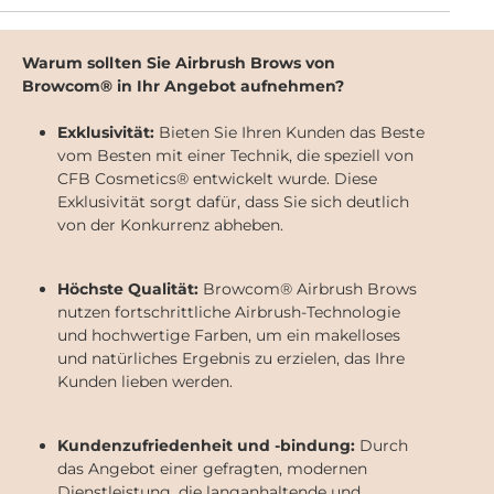
Designs – die ideale Auswahl für kreative und
individuelle Augenbrauenstyles.Material: Hergestellt
aus hochwertigem Silikon bieten die Sticker nicht
Warum sollten Sie Airbrush Brows von
nur eine angenehme Textur, sondern halten auch
Browcom® in Ihr Angebot aufnehmen?
sicher auf der Haut.Anwendung:Vorbereitung:
Reinigen und entfetten Sie die Haut gründlich, da die
Aufkleber auf fettiger Haut nicht haften.Vermessen
Exklusivität:
Bieten Sie Ihren Kunden das Beste
und Zeichnen: Nehmen Sie präzise Maße der
vom Besten mit einer Technik, die speziell von
natürlichen Augenbrauenform Ihres Kunden und
CFB Cosmetics® entwickelt wurde. Diese
zeichnen Sie die gewünschte Form mit einem hellen
Exklusivität sorgt dafür, dass Sie sich deutlich
Augenbrauenstift auf die Haut.Anbringen der
von der Konkurrenz abheben.
Aufkleber: Platzieren Sie die Aufkleber passend zur
gezeichneten Augenbrauenform und gewährleisten
Sie so eine präzise Anwendung.Nach der Färbung:
Nach dem Färben ziehen Sie die Augenbrauen-Sticker
Höchste Qualität:
Browcom® Airbrush Brows
vorsichtig vom Kopf bis zum Ende der Augenbraue
nutzen fortschrittliche Airbrush-Technologie
ab.Erleichtern Sie Ihren Arbeitsprozess, sparen Sie
und hochwertige Farben, um ein makelloses
Zeit und beeindrucken Sie Ihre Kunden mit perfekt
und natürliches Ergebnis zu erzielen, das Ihre
gestylten Augenbrauen. Mit den Eyebrow Stickern für
Kunden lieben werden.
Airbrush Brows setzen Sie auf Präzision und
Innovation. Entfesseln Sie Ihr kreatives Potenzial und
gestalten Sie Augenbrauen, die beeindrucken.
Kundenzufriedenheit und -bindung:
Durch
das Angebot einer gefragten, modernen
Dienstleistung, die langanhaltende und