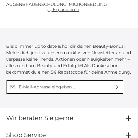
AUGENBRAUENSCHULUNG, MICRONEEDLING
Expandieren
SCHULUNG, AIRBRUSH BROWS SCHULUNG,
VOLUMEN SCHULUNG, RUSSIAN VOLUME
SCHULUNG, MEGA VOLUMEN SCHULUNG, BEAUTY
AUSBILDUNG ONLINE, WIMPERNVERLÄNGERUNG
KURS, HENNA BROWS KURS, LASH LIFTING KURS,
BROW LIFTING KURS, MICRONEEDLING KURS,
Bleib immer up to date & hol dir deinen Beauty-Bonus!
WIMPERN AUSBILDUNG ONLINE, AUGENBRAUEN
Melde dich jetzt zu unserem exklusiven Newsletter an und
LIFTING SCHULUNG, KOSMETIK ONLINE
verpasse keine Trends, Aktionen oder Neuigkeiten mehr –
SCHULUNG, BEAUTY KURS ONLINE, LASH KURS
alles rund um Beauty und Erfolg. 💌 Als Dankeschön
ONLINE, RUSSIAN VOLUME KURS, WIMPERN
bekommst du einen 5€ Rabattcode für deine Anmeldung.
TECHNIKEN SCHULUNG, PROFESSIONELLE BEAUTY
SCHULUNG, HENNA AUGENBRAUEN SCHULUNG,
E-Mail-Adresse*
BROW MAPPING SCHULUNG, AUGENBRAUEN
FORMEN SCHULUNG, PERMANENT MAKEUP
Diese Seite ist durch reCAPTCHA geschützt und es gelten die
Ich habe die
Datenschutzbestimmungen
zur
SCHULUNG, BB GLOW SCHULUNG, BROW DESIGN
Datenschutzrichtlinie
und
Nutzungsbedingungen
.
Kenntnis genommen und die
AGB
gelesen und bin
SCHULUNG, MICROBLADING SCHULUNG,
mit ihnen einverstanden.
AUGENBRAUEN STYLING KURS, ONLINE KOSMETIK
Wir beraten Sie gerne
SCHULUNG, BROW LIFTING AUSBILDUNG,
WIMPERN EXTENSIONS SCHULUNG, KOSMETIK
FERNSTUDIUM, BEAUTY TRAINING ONLINE, LASH
Shop Service